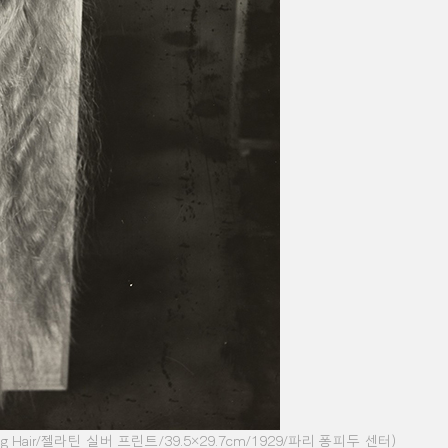
g Hair/
젤라틴 실버 프린트
/39.5×29.7cm/1929/
파리 퐁피두 센터
)