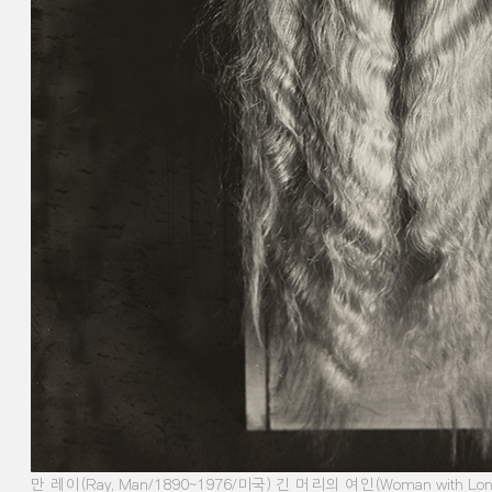
만 레이
(Ray, Man/1890~1976/
미국
)
긴 머리의 여인
(Woman with Lon