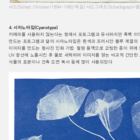
샤드
(Schad, Christian/1894~1982/
독일
)
샤도그래프
(Schadograph/
젤
4.
시아노타입
(Cyanotype)
카메라를 사용하지 않는다는 점에서 포토그램과 유사하지만 흑백 이
만드는
포토그램과
달리 시아노타입은 흰색과 프러시안 블루 계열의
이미지를 만드는
청사진 인화 기법.
철염 용액으로
코팅한 종이 위에
UV
광선에 노출시킨 후 물로 세척하여 이미지를 얻는 비교적 간단한
식물의 표본이나 건축 도면 복사 등에 많이 사용되었다
.