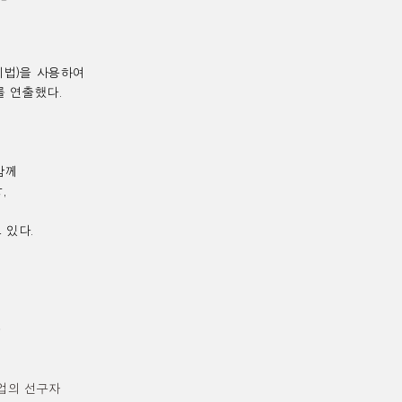
기법
)
을
사용하여
를
연출했다.
함께
상
,
 있다
.
를
업의 선구자