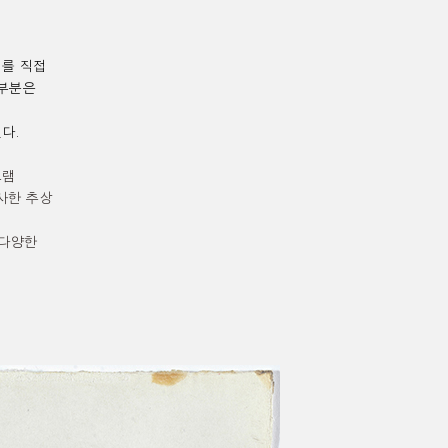
체를
직접
 부분은
된다
.
그램
사한 추상
 다양한