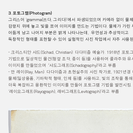
3.
포토그램
(Photogram)
그리스어
‘gramma(
쓰다
,
그리다
)’
에서 파생되었으며 카메라 없이
물
감광지 위에 놓고
빛을 쪼여 이미지를 만드는 기법이다
.
물체가 가린
어둡게 남고 나머지 부분은 밝게 나타나는데
,
우연성과 추상적이고
독창적인 형태를 표현할 수 있어
실험적인
사진 작업에서 자주 사용
-
크리스티안 샤드
(Schad,
Christian
):
다다이즘 예술가.
1918
년
포토
기법으로 일상적인
물건
(
헝겊 조각
,
종이 등
)
을 사용하여 콜라주와
유
이미지를 만들었으며
'
샤도그래프
(Schadography)'
라고 부름
-
만 레이
(Ray,
Man
):
다다이즘과 초현실주의 사진 작가로
, 1921
년경
물체
(
일상용품
,
기하학적 형태
,
인체 등
)
를 사용하고
,
빛의 조작을 통해
더욱 복잡하고 몽환적인
이미지를
만들어 포토그램 기법을 발전시킴
.
‘
레이요그래프
(Rayograph),
래비그래프
(Levitograph)’
라고 부름