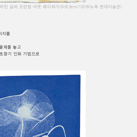
라틴 실버 프린팅
-
아웃 페이퍼
/5.9×8.3cm/1918/
뉴욕 현대미술관
)
미지를
 물체를 놓고
초창기 인화 기법으로