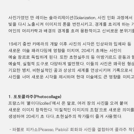
사진가였던 만 레이는 솔라리제이션
(Solarization,
사진 인화 과정에서
빛을
다시
노출시켜 이미지의 톤을 반전시키고
,
경계를 흐리게 하는 
여인의 머리카락과 배경의 경계를 흐려 몽환적이고 신비로운 분위기
19
세기 중반 카메라의 개발 이후 사진의 시각은 인상파와 입체파 등
새로운
미술
패러다임에 영향을 미치며,
20
세기 초에는 사진이
예술 장르로 독립하게 된다.
또한 초현실주의 등 아방가르드 운동과 
예술적
,
실험적 도구로 다양하게 발전했다.
이들의 사진은 왜곡된 형
기묘한 병치
,
비현실적인 꿈과 상상의 세계를 연상시키며
기록으로서
사진을 너머
새로운 시각을 제시하며 현대 미술에도 큰 영향을 미치고
1. 포토콜라주
(Photocollage)
프랑스어
‘
붙이다
(coller)’
에서 온 말로, 여러 장의 사진을 오려 붙여
새로운 이미지 창작한다
.
‘
이질적인 이미지의 조합
’
으로 새로운 의미
생성하며
20
세기 초 다다
,
초현실주의 작가들이
즐겨 사용했다
.
-
파블로 피카소
(Picasso,
Pablo
)
:
회화와 사진을 결합하며 콜라주 작