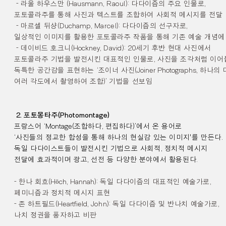
-
라울 하우스만
(Hausmann,
Raoul
):
다다이즘의 주요 인물로
,
포토콜라주를 통해
사진과
텍스트를 조합하여 사회적 메시지를 전달
-
마르셀 뒤샹
(Duchamp,
Marcel
):
다다이즘의 선구자로
,
일상적인 이미지를
활용한
포토콜라주 작품을 통해 기존 예술 개념에
-
데이비드 호크니
(Hockney,
David
): 20
세기 후반 현대 사진에서
포토콜라주 기법을 발전시킨
대표적인 인물로
,
사진을 조각처럼 이어
독특한 공간감을 표현하는
‘
조이너
사진
(Joiner Photographs,
하나의 
여러 각도에서 촬영하여 조합
)’
기법을 선보임
2.
포토몽타주
(Photomontage)
프랑스어
‘Montage(
조합하다
,
편집하다
)’
에서 온 용어로
‘
사진들의 정교한 합성을 통해
하나의 현실감 있는 이미지'를 만든다
.
독일 다다이스트들이 발전시킨 기법으로 사회적
,
정치적 메시지
전달에
효과적이며 광고
,
선전 등 다양한 분야에서 활용된다
.
-
한나 회흐
(Höch,
Hannah
):
독일 다다이즘의 대표적인 예술가로
,
페미니즘과 정치적 메시지 표현
-
존 하트필드
(Heartfield,
John
):
독일 다다이즘 및 반나치 예술가로
,
나치 정권을 풍자하고 비판