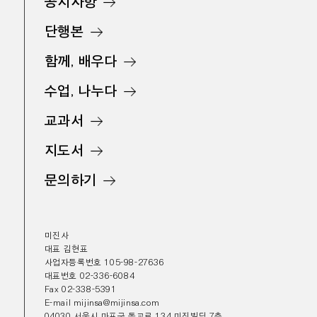
공지사항
단행본
함께, 배우다
수업, 나누다
교과서
지도서
문의하기
미진사
대표 김현표
사업자등록번호 105-98-27636
대표번호 02-336-6084
Fax 02-338-5391
E-mail mijinsa@mijinsa.com
04030 서울시 마포구 동교로 134 미진빌딩 7층