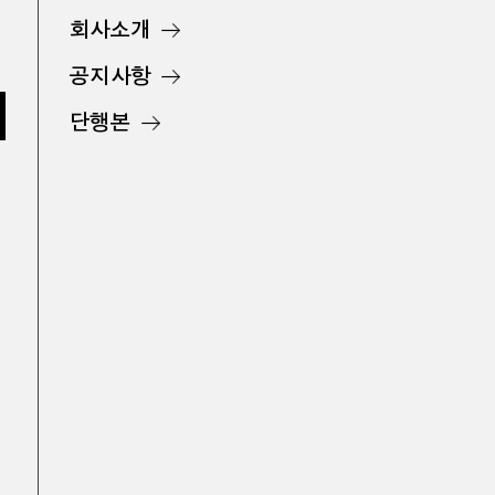
회사소개
공지사항
단행본
함께, 배우다
수업, 나누다
교과서
지도서
문의하기
미진사
대표 김현표
사업자등록번호 105-98-27636