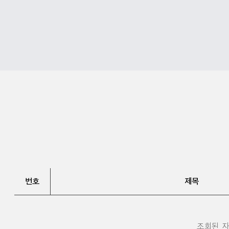
번호
제목
조회된 자