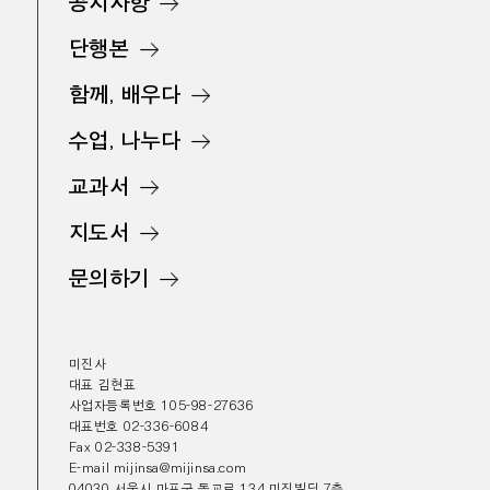
공지사항
단행본
함께, 배우다
수업, 나누다
교과서
지도서
문의하기
미진사
대표 김현표
사업자등록번호 105-98-27636
대표번호 02-336-6084
Fax 02-338-5391
E-mail mijinsa@mijinsa.com
04030 서울시 마포구 동교로 134 미진빌딩 7층