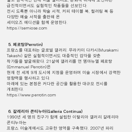
급진적이면서도 실험적인 작품들을 선보인다.
전시 도록뿐 아니라 학술 서적, 커피 테이블 북, 컬러링 북 등
다양한 예술 서적을 출판해 온
세미오즈 에디션을 함께 운영한다.
https://semiose.com
5. 페로탕(Perrotin)
프랑스를 대표하는 글로벌 갤러리. 무라카미 다카시(Murakami
Takashi) 같은 실험적이면서도 대중적인 감각을 갖춘
작가들을 발굴해왔다. 21살에 갤러리를 연 엠마뉴엘 페로탕
(Emmanuel Perrotin)은
현재 전 세계 9개 도시에 지점을 운영하며
미술 시장에서 강력한
영향력을 행사하고 있다.
마레에 있는 본점은 커다란 공간을 활용한 대규모 전시를
개최한다.
https://www.perrotin.com
6. 갈레리아 콘티누아(Galleria Continua)
1990년 세 명의 친구가 함께 설립한 이탈리아 갤러리 갈레리아
콘티누아는
프랑스 미술계에서도 고유한 영역을 구축했다.
2007년 파리