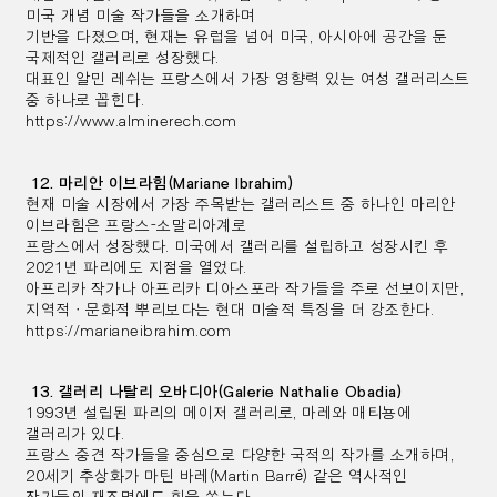
미국 개념 미술 작가들을 소개하며
기반을 다졌으며,
현재는 유럽을 넘어 미국, 아시아에 공간을 둔
국제적인 갤러리로 성장했다.
대표인 알민 레쉬는 프랑스에서 가장 영향력 있는 여성 갤러리스트
중 하나로 꼽힌다.
https://www.alminerech.com
12. 마리안 이브라힘(Mariane Ibrahim)
현재 미술 시장에서 가장 주목받는 갤러리스트 중 하나인 마리안
이브라힘은 프랑스-소말리아계로
프랑스에서 성장했다.
미국에서 갤러리를 설립하고 성장시킨 후
2021년 파리에도 지점을 열었다.
아프리카 작가나 아프리카 디아스포라 작가들을 주로 선보이지만,
지역적ㆍ문화적 뿌리보다는
현대 미술적 특징을 더 강조한다.
https://marianeibrahim.com
13. 갤러리 나탈리 오바디아(Galerie Nathalie Obadia)
1993년 설립된 파리의 메이저 갤러리로, 마레와 매티뇽에
갤러리가 있다.
프랑스 중견 작가들을 중심으로 다양한 국적의 작가를 소개하며,
20세기 추상화가 마틴 바레(Martin Barré) 같은 역사적인
작가들의 재조명에도 힘을 쏟는다.