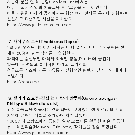
시골에 문을 연 레 물랑(Les Moulins)에서는
대규모 설치 작업과 예술교육 프로그램을 선보여왔으며,
이후 개관한 마레의 공간에서는 항상 여러 전시를 동시에 진행하며
신선하고 다층적인 시선을 제시한다.
https://www.galleriacontinua.com
7. 타데우스 로팍(Thaddaeus Ropac)
1983년 오스트리아에서 시작된 대형 갤러리 타데우스 로팍은 전
세계 60명이 넘는 작가들과 협업한다.
파리에는 중심부인 마레와 외곽인 팡탱(Pantin)에 공간이
있는데,
세련되고 클래식한 마레의 갤러리와
철공소를 개조해 만든
자유롭고 실험적인 팡탱의 갤러리의 대비가
특별하다.
https://ropac.net
8. 갤러리 조르주-필립 앤 나탈리 발루아(Galerie Georges-
Philippe & Nathalie Valloi)
고전 미술품을 취급하는 갤러리들이 모여있는 생 제르맹 데 프레
지역에 근현대 미술을 소개하며 자리 잡았다.
1960년대 프랑스에서 등장한 일상 오브제를 활용한 예술 운동인
누보 레알리슴(Nouveau Réalisme) 작가들을 집중 조명한다.
https://www.galerie-vallois.com