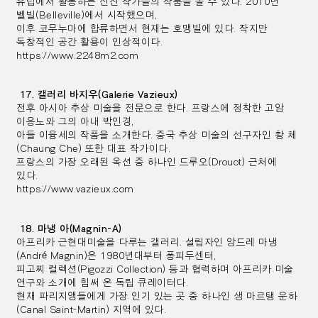
유럽에서 활동하는 신진 작가들의 작품을 볼 수 있다. 2010년
벨빌(Belleville)에서 시작했으며,
이후 코무누마에 합류하면서 현재는 호맹빌에 있다. 작지만
독창적인 공간 활용이 인상적이다.
https://www.2248m2.com
17. 갤러리 바지우(Galerie Vazieux)
전후 아시아 추상 미술을 전문으로 한다. 프랑스에 정착한 고암
이응노와 그의 아내 박인경,
아들 이융세의 작품을 소개한다.
중국 추상 미술의 선구자인 촹 체
(Chaung Che) 또한 대표 작가이다.
프랑스의 가장 오래된 옥션 중 하나인 드루오(Drouot) 근처에
있다.
https://www.vazieux.com
18. 마냉 아(Magnin-A)
아프리카 근현대미술을 다루는 갤러리. 설립자인 앙드레 마냉
(André Magnin)은 1980년대부터 퐁피두센터,
피고찌 컬렉션(Pigozzi Collection) 등과 협력하며 아프리카 미술
연구와 소개에 힘써 온 독립 큐레이터다.
현재 파리지앵들에게 가장 인기 있는 곳 중 하나인 생 마르탱 운하
(Canal Saint-Martin) 지역에 있다.