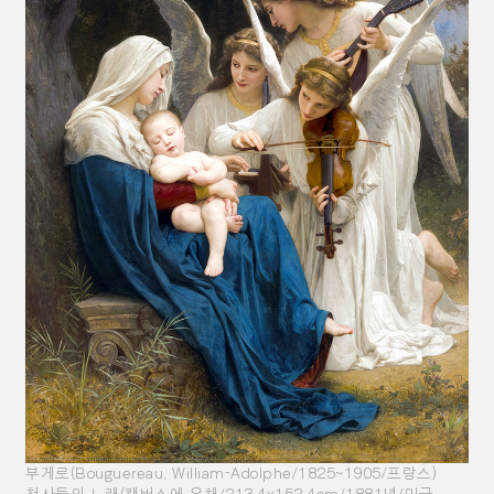
부게로(Bouguereau, William-Adolphe/1825~1905/프랑스)
천사들의 노래(캔버스에 유채/213.4x152.4cm/1881년/미국