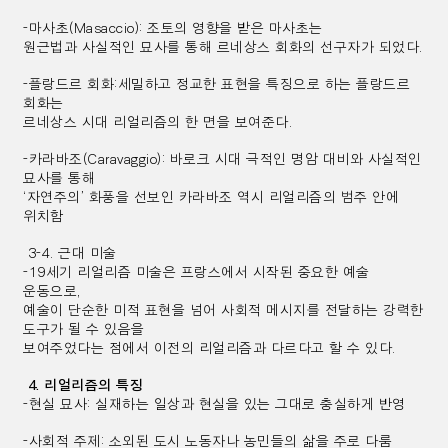
-마사초(Masaccio): 조토의 영향을 받은 마사초는
원근법과 사실적인 묘사를 통해 르네상스 회화의 선구자가 되었다.
-플랑드르 회화:세밀하고 정교한 표현을 특징으로 하는 플랑드르
회화는
르네상스 시대 리얼리즘의 한 면을 보여준다.
-카라바조(Caravaggio): 바로크 시대 극적인 명암 대비와 사실적인
묘사를 통해
‘자연주의’ 화풍을 선보인 카라바조 역시 리얼리즘의 범주 안에
위치함
3-4. 근대 미술
-19세기 리얼리즘 미술은 프랑스에서 시작된 중요한 예술
운동으로,
예술이 단순한 미적 표현을 넘어 사회적 메시지를 전달하는 강력한
도구가 될 수 있음을
보여주었다는 점에서 이전의 리얼리즘과 다르다고 할 수 있다.
4. 리얼리즘의 특징
-현실 묘사: 실재하는 일상과 현실을 있는 그대로 충실하게 반영
-사회적 주제: 소외된 도시 노동자나 농민들의 삶을 주로 다룸