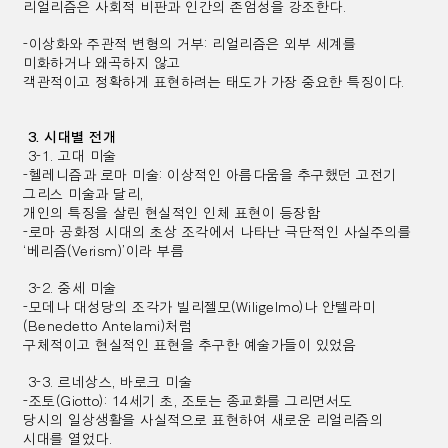
리얼리즘은 사회적 비판과 인간의 존엄성을 강조한다.
-이상화와 주관적 변형의 거부: 리얼리즘은 외부 세계를
미화하거나 왜곡하지 않고
객관적이고 정확하게 표현하려는 태도가 가장 중요한 특징이다.
3. 시대별 전개
3-1. 고대 미술
-헬레니즘과 로마 미술: 이상적인 아름다움을 추구했던 고전기
그리스 미술과 달리,
개인의 특징을 살린 현실적인 인체 표현이 등장함
-로마 공화정 시대의 초상 조각에서 나타난 극단적인 사실주의를
‘베리즘(Verism)’이라 부름
3-2. 중세 미술
-모데나 대성당의 조각가 빌리젤모(Wiligelmo)나 안텔라미
(Benedetto Antelami)처럼
구체적이고 현실적인 표현을 추구한 예술가들이 있었음
3-3. 르네상스, 바로크 미술
-조토(Giotto): 14세기 초, 조토는 종교화를 그리면서도
당시의 일상생활을 사실적으로 표현하여 새로운 리얼리즘의
시대를 열었다.