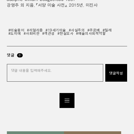
강영주 외 지음, 『서양 미술 사전』, 2015년, 미진사
#미술용어
#리얼리즘
#19세기미술
#사실주의
#쿠르베
#밀레
#도미에
#사회비판
#객관성
#현실묘사
#예술의사회적역할
댓글
0