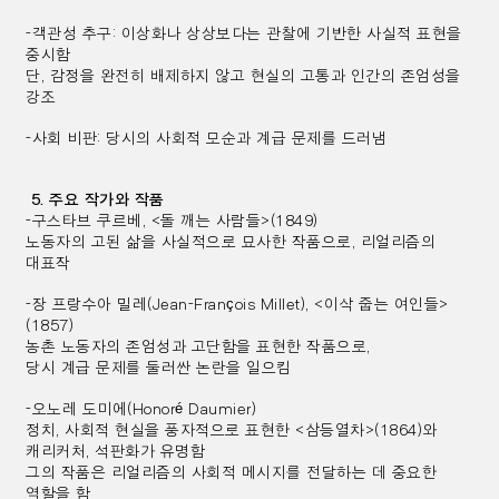
-객관성 추구: 이상화나 상상보다는 관찰에 기반한 사실적 표현을
중시함
단, 감정을 완전히 배제하지 않고 현실의 고통과 인간의 존엄성을
강조
-사회 비판: 당시의 사회적 모순과 계급 문제를 드러냄
5. 주요 작가와 작품
-구스타브 쿠르베, <돌 깨는 사람들>(1849)
노동자의 고된 삶을 사실적으로 묘사한 작품으로, 리얼리즘의
대표작
-장 프랑수아 밀레(Jean-François Millet), <이삭 줍는 여인들>
(1857)
농촌 노동자의 존엄성과 고단함을 표현한 작품으로,
당시 계급 문제를 둘러싼 논란을 일으킴
-오노레 도미에(Honoré Daumier)
정치, 사회적 현실을 풍자적으로 표현한 <삼등열차>(1864)와
캐리커처, 석판화가 유명함
그의 작품은 리얼리즘의 사회적 메시지를 전달하는 데 중요한
역할을 함