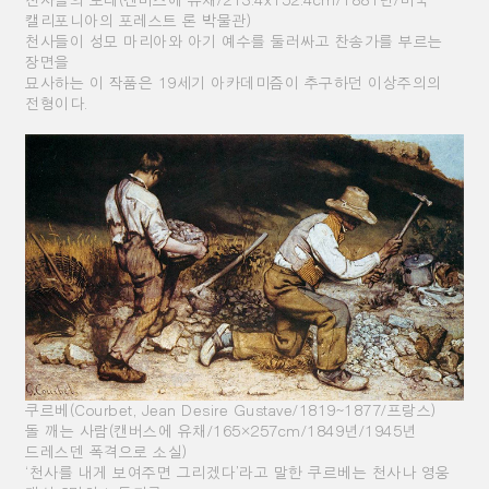
캘리포니아의 포레스트 론 박물관)
천사들이 성모 마리아와 아기 예수를 둘러싸고 찬송가를 부르는
장면을
묘사하는 이 작품은 19세기 아카데미즘이 추구하던 이상주의의
전형이다.
쿠르베(Courbet, Jean Desire Gustave/1819~1877/프랑스)
돌 깨는 사람(캔버스에 유채/165×257cm/1849년/1945년
드레스덴 폭격으로 소실)
‘천사를 내게 보여주면 그리겠다’라고 말한 쿠르베는 천사나 영웅