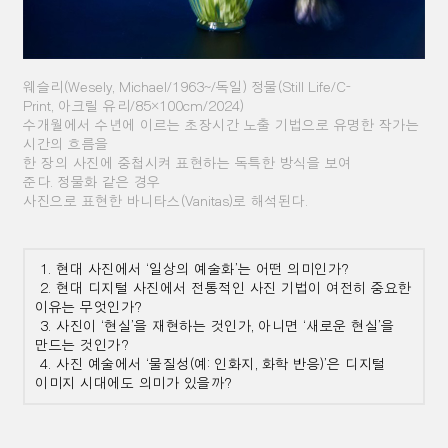
웨슬리
(Wesely, Michael/1963~/
독일
)
정물
(Still Life/C-
Print,
아크릴 유리
/85×100cm/2024)
수개월에서 수년에 이르는 초장시간 노출 기법으로 유명한 작가는
시간의 흐름을
한 장의 사진에 중첩시켜 표현하는
독특한 방식을 보여
준다
.
정물화 같은 경우
사진으로 표현한 바니타스
(Vanitas)
로 해석된다
.
1. 현대 사진에서
‘
일상의 예술화
’
는 어떤 의미인가
?
2. 현대 디지털 사진에서 전통적인 사진 기법이 여전히 중요한
이유는 무엇인가
?
3. 사진이
‘
현실
’
을 재현하는 것인가
,
아니면
‘
새로운 현실
’
을
만드는 것인가
?
4. 사진 예술에서
‘
물질성
(
예
:
인화지
,
화학 반응
)’
은 디지털
이미지 시대에도 의미가 있을까
?