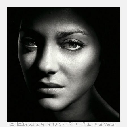
리보비츠
(Leibovitz, Annie/1949~
/
미국
)
마리옹 꼬띠아르
(Marion