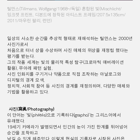
틸만스
(Tillmans, Wolfgang/1968~/
독일
)
혼합된 빛
(Mischlicht/
잉크젯 프린트
,
디본드에 장착된 아티스트 프레임
/207.5x135cm/
2011/
마우린 팔리
,
런던
)
일상의 사소한 순간을 추상적 형태로 재해석하는 틸만스는
2000
년
사진가로서
처음으로 터너 상을 수상하며
사진 매체의 위상을 재정립 했다는
평가를 받는다
.
그의 작품 세계는
빛의 물리적 특성 탐구
(
크로마틱 애버레이션
활용
),
무아레 패턴 실험
,
사진 인화지를 구기거나 약품으로 직
접 조작하는 아날로그와
디지털의 경계 모색
,
정치적
,
사회적 참여 등
사진의 경계를 재정의하며
,
다양한 매체와
기법을 활용하고 있다
.
사진
(
寫眞
/Photography)
이 단어는 ‘
빛
(phōtós)
으로 기록하다
(grapho)’
는 그리스어에서
유래했다
.
19
세기 카메라가 발명되면서 인간의 눈이 가진
한계를 뛰어넘어
순간을 포착하고
남길 수 있게 해주었다
.
이렇게 현실의 기록자로 시작된 사진은