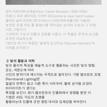
앙리 카르티에
-
브레송
(Henri Cartier-Bresson/1908~2004/
프랑스
)
파리 생라자르 기차역 뒤
(Derrière la Gare Saint-Lazare/
젤라틴 실버 프린트
/35.5×24cm/1932/
메트로폴리탄 미술관
)
흐릿한 전경 뒤로 물 웅덩이를 뛰어넘는 남자의 모습과 그 아래
비친 그림자가
기하학적 구성과 인물의 조화를 이룬다
.
이 작품은 우연과 순간을
포착한 대표작으로
,
1952
년 작가가 확립한
‘
결정적 순간
(The Decisive Moment)’
의
미학을 보여준다
.
2.
빛의 활용과 미학
빛의 물리적 특성을 예술적 도구로 활용하는 사진은 빛의 방향
,
강도
,
색온도에 따라
사진의 분위기와 메시지는 극적으로 달라진다
.
가령 렘브란트 조명
(Rembrandt Lighting)
은
얼굴의 한쪽이 밝고 다른 쪽이 어두우며
,
볼에 삼각형 모양의
하이라이트가 생기는
특징을 보인다
.
화가 램브란트의 인물화에서 영향을 받은 이
기법은
45
도 각도의 조명을
활용하는데 인물에 강한 명암 대비와
입체감을 부여한다
.