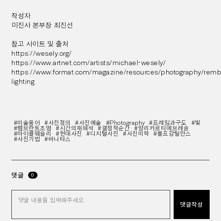
작성자
미진사 본부장 최진선
참고 사이트 및 출처
https://wesely.org/
https://www.artnet.com/artists/michael-wesely/
https://www.format.com/magazine/resources/photography/remb
lighting
#미술용어
#사진정의
#사진예술
#Photography
#프레임과구도
#빛
#렘브란트조명
#시간의재해석
#결정적순간
#앙리카르티에브레송
#마이클웨슬리
#현대사진
#디지털사진
#사진미학
#볼프강틸만스
#사진기법
#바니타스
댓글
0