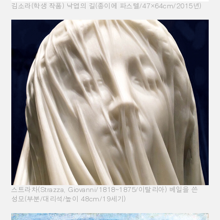
김소라(학생 작품) 낙엽의 길(종이에 파스텔/47×64cm/2015년)
스트라차(Strazza, Giovanni/1818~1875/이탈리아) 베일을 쓴
성모(부분/대리석/높이 48cm/19세기)