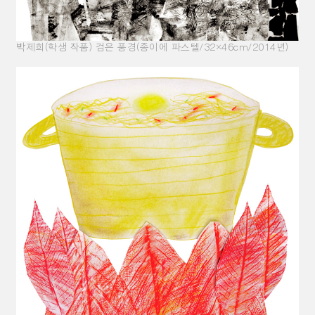
박제희(학생 작품) 검은 풍경(종이에 파스텔/32×46cm/2014년)