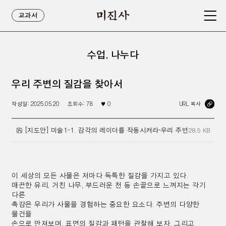
교과서
수업, 나누다
우리 주변의 질감을 찾아서
작성일:
2025.05.20
조회수:
78
♥
0
URL 복사
[지도안] 미술1-1. 감각의 레이더를 작동시켜라-우리 주변의 질감을 찾
28.5 KB
이 세상의 모든 사물은 저마다 독특한 질감을 가지고 있다.
매끈한 유리, 거친 나무, 부드러운 천 등 손끝으로
느껴지는
각기
다른
촉감은
우리가 사물을 경험하는 중요한 요소다.
주변의 다양한
물건을
손으로 만져보며,
표면의 질감과 패턴을 관찰해 보자. 그리고