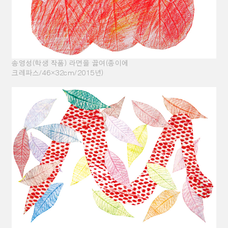
송영성(학생 작품) 라면을 끓여(종이에
크레파스/46×32cm/2015년)