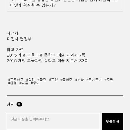
어떻게 확장될 수 있는가?
작성자
미진사 편집부
참고 자료
2015 개정 교육과정 중학교 미술 교과서 7쪽
2015 개정 교육과정 중학교 미술 지도서 33쪽
#프로타주
#질감
#물건
#표면
#콜라주
#조합
#문지르기
#주변
#환경
#사물
#종이
댓글
0