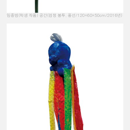
임종범(학생 작품) 공간(검정 봉투, 풍선/120×60×50cm/2016년)