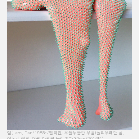
램(Lam, Dan/1988~/필리핀) 우툴두툴한 무릎(폴리우레탄 폼,
에폭시 레진, 형광 아크릴 물감/50×30cm/2016년)