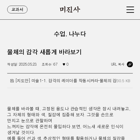
교과서
수업, 나누다
물체의 감각 새롭게 바라보기
작성일:
2025.05.23
조회수:
67
♥
0
URL 복사
[지도안] 미술1-1. 감각의 레이더를 작동시켜라-물체의 감각 새롭게 바
30.5 KB
물체를 바라볼 때, 고정된 용도나 관습적인 생각은 잠시 내려놓고,
그
자체의
형태와 색, 질감에 집중해 보자.
그것을 손으로
만지고
눈으로
관찰하며
느껴지는
감각에
온전히 몰입하다 보면,
어느새
새로운
인식이
생겨날 것이다.
예를 들어 선과 색,
추상적인 형태를 활용하거나
물체의 질감을