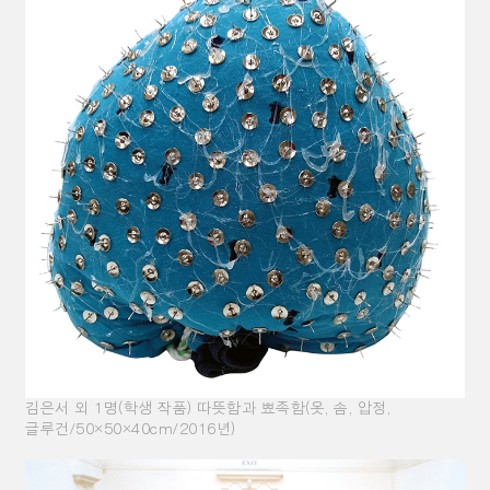
김은서 외 1명(학생 작품) 따뜻함과 뾰족함(옷, 솜, 압정,
글루건/50×50×40cm/2016년)