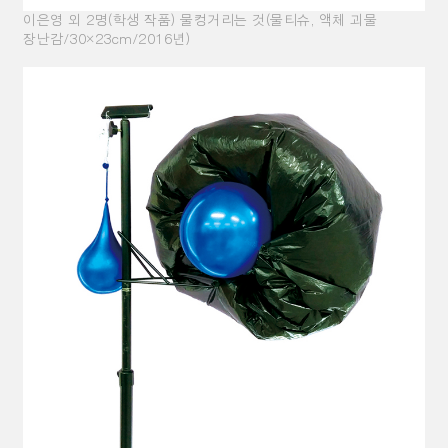
이은영 외 2명(학생 작품) 물컹거리는 것(물티슈, 액체 괴물
장난감/30×23cm/2016년)