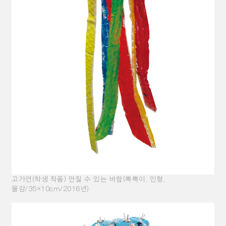
고가연(학생 작품) 만질 수 있는 바람(뽁뽁이, 인형,
물감/35×10cm/2016년)