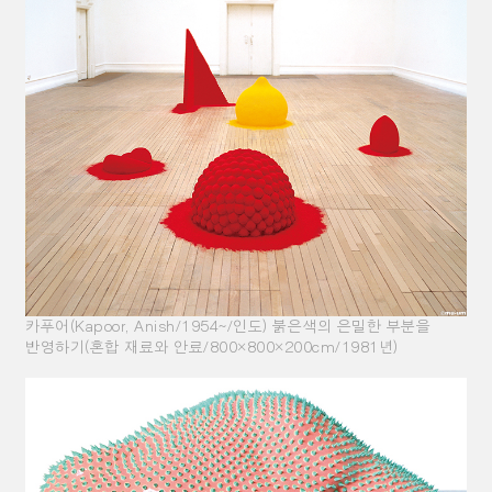
카푸어(Kapoor, Anish/1954~/인도) 붉은색의 은밀한 부분을
반영하기(혼합 재료와 안료/800×800×200cm/1981년)