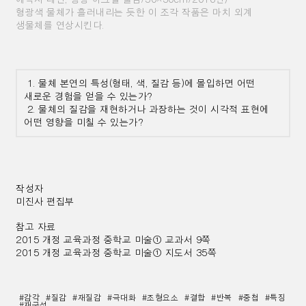
형광색 물체가 흘러내리는 듯한 이 조각 작품은 마치 외계
생물체를 연상시킨다.
1. 물체 본연의 특성(형태, 색, 질감 등)에 몰입하면 어떤
새로운 경험을 얻을 수 있는가?
2. 물체의 질감을 재현하거나 과장하는 것이 시각적 표현에
어떤 영향을 미칠 수 있는가?
작성자
미진사 편집부
참고 자료
2015 개정 교육과정 중학교 미술
①
교과서 9쪽
2015 개정 교육과정 중학교 미술
①
지도서 35쪽
#감각
#질감
#재질감
#극대화
#조형요소
#결합
#반복
#중첩
#특징
#재구성