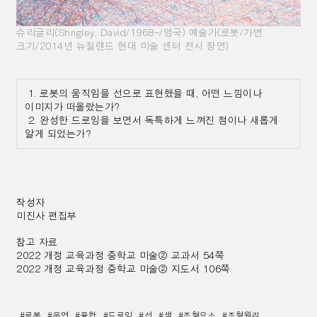
슈리글리(Shrigley, David/1968~/영국) 예술가(로봇/가변
크기/2014년 뉴질랜드 현대 미술 센터 전시 장면)
1. 로봇의 움직임을 선으로 표현했을 때, 어떤 느낌이나
이미지가 떠올랐는가?
2. 완성한 드로잉을 보면서 독특하게 느껴진 점이나 새롭게
알게 되었는가?
작성자
미진사 편집부
참고 자료
2022 개정 교육과정 중학교 미술② 교과서 54쪽
2022 개정 교육과정 중학교 미술② 지도서 106쪽
#로봇
#우연
#융합
#드로잉
#선
#색
#조형요소
#조형원리