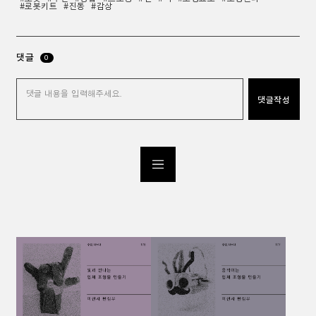
#로봇키트
#진동
#감상
댓글
0