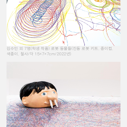
김수민 외 7명(학생 작품) 로봇 동물들(진동 로봇 키트, 종이컵,
색종이, 철사/각 15×7×7cm/2022년)