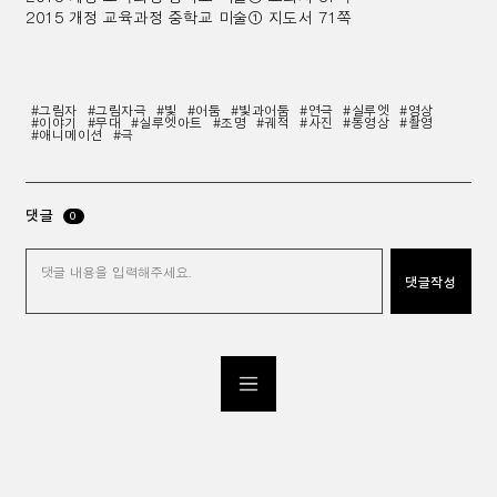
2015 개정 교육과정 중학교 미술
①
지도서 71쪽
#그림자
#그림자극
#빛
#어둠
#빛과어둠
#연극
#실루엣
#영상
#이야기
#무대
#실루엣아트
#조명
#궤적
#사진
#동영상
#촬영
#애니메이션
#극
댓글
0