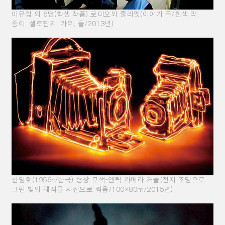
이유림 외 6명(학생 작품) 로미오와 줄리엣(이야기 극/흰색 막,
종이, 셀로판지, 가위, 풀/2013년)
한영호(1956~/한국) 형상 모색-앤틱 카메라 커플(전지 조명으로
그린 빛의 궤적을 사진으로 찍음/100×80m/2015년)