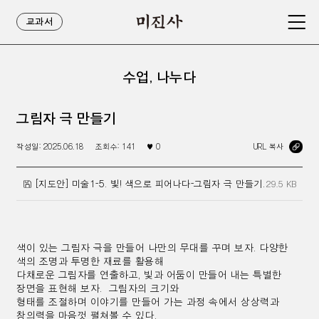
교과서
수업, 나누다
그림자 극 만들기
작성일:
2025.06.18
조회수:
141
♥
0
URL 복사
[지도안] 미술1-5. 빛! 색으로 피어나다-그림자 극 만들기.hwp
29.5 KB
색이 있는 그림자 극을 만들어 나만의 무대를 꾸며 보자. 다양한
색의 조명과 투명한 재료를 활용해
다채로운 그림자를 연출하고, 빛과 어둠이 만들어 내는 특별한
장면을 표현해 보자.
그림자의 크기와
형태를 조절하며 이야기를 만들어 가는 과정 속에서 상상력과
창의력을
마음껏 펼쳐볼 수 있다.