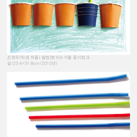
조현우(학생 작품) 팝컵(분리수거물 종이컵과
실/23.4×31.8cm/2015년)