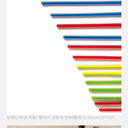
김혜빈(학생 작품) 빨대의 성장과 변화(빨대/2~20cm/2015년)