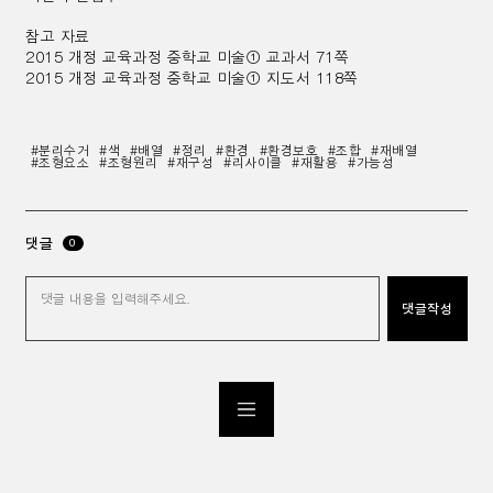
참고 자료
2015 개정 교육과정 중학교 미술① 교과서 71쪽
2015 개정 교육과정 중학교 미술① 지도서 118쪽
#분리수거
#색
#배열
#정리
#환경
#환경보호
#조합
#재배열
#조형요소
#조형원리
#재구성
#리사이클
#재활용
#가능성
댓글
0