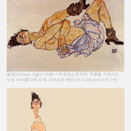
쉴레(Schiele, Egon/1890~1918/오스트리아) 무릎을 구부리고
누운 여자(종이에 수채, 구아슈와 목탄/29.7×46.3cm/1917년)