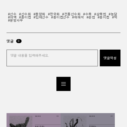
#산수
#산수화
#동양화
#한국화
#전통산수화
#수묵
#삼묵법
#농담
#여백
#종이컵
#입체산수
#종이컵산수
#재해석
#준법
#종이컵
#먹
#문방사우
댓글
0