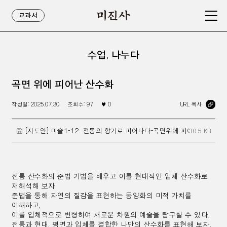
교과서
수업, 나누다
곡면 위에 피어난 산수화
작성일:
2025.07.30
조회수:
97
♥
0
URL 복사
[지도안] 미술1-12. 전통의 향기로 피어나다-곡면위에 피어난 산수화.h
30.5 KB
전통 산수화의 준법 기법을 배우고 이를 현대적인 입체 산수화로
재해석해 보자.
준법을 통해 자연의 질감을 표현하는 동양화의 미적 가치를
이해하고,
이를 입체적으로 변형하여 새로운 차원의 예술을 탐구할 수 있다.
전통과 현대, 평면과 입체를 결합한 나만의 산수화를 표현해 보자.