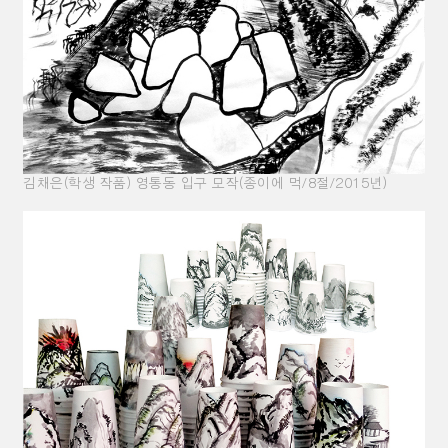
김채은(학생 작품) 영통동 입구 모작(종이에 먹/8절/2015년)