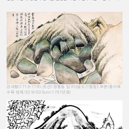
강세황(1713~1791/조선) 영통동 입구(
《
송도기행첩
》
부분/종이에
수묵 담채/32.9×53.5cm/1757년경)