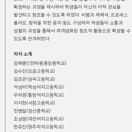
확장하는 과정을 제시하여 학생들이 자신의 미적 관심을
발견하고 창조할 수 있도록 하였다
.
비평과 재해석
,
프로세스
폴리오
,
창작을 위한 윤리 등도 구성하여 학생들이 소통과
성찰의 과정을 통해서 재개념화된 창조적 활동으로 확장할 수
있도록 전개하였다
.
저자 소개
강해중
((
전
)
하동중앙중학교
)
김수진
(
오금고등학교
)
김조은
(
당곡고등학교
)
박성미
(
학성여자고등학교
)
우하영
(
통영여자고등학교
)
이지현
(
서창고등학교
)
전병일
(
장산중학교
)
조상영
(
대전여자고등학교
)
한유진
(
원주치악고등학교
)