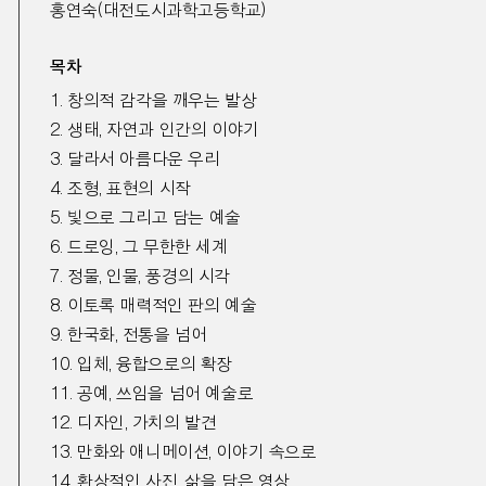
홍연숙
(
대전도시과학고등학교
)
목차
1.
창의적 감각을 깨우는 발상
2.
생태
,
자연과 인간의 이야기
3.
달라서 아름다운 우리
4.
조형
,
표현의 시작
5.
빛으로 그리고 담는 예술
6.
드로잉
,
그 무한한 세계
7.
정물
,
인물
,
풍경의 시각
8.
이토록 매력적인 판의 예술
9.
한국화
,
전통을 넘어
10.
입체
,
융합으로의 확장
11.
공예
,
쓰임을 넘어 예술로
12.
디자인
,
가치의 발견
13.
만화와 애니메이션
,
이야기 속으로
14.
환상적인 사진
,
삶을 담은 영상