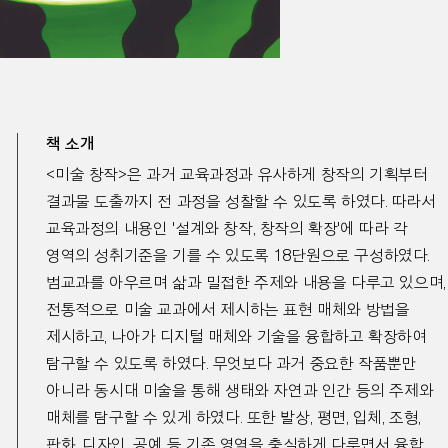
책 소개
<
미술 창작
>
은 과거 교육과정과 유사하게 창작의 기획부터
결과물 도출까지 전 과정을 성찰할 수 있도록 하였다
.
따라서
교육과정의 내용인
'
설계와 창작
,
창작의 확장
'
에 따라 각
영역의 성취기준을 기를 수 있도록
18
단원으로 구성하였다
.
범교과를 아우르며 삶과 밀접한 주제와 내용을 다루고 있으며
,
전통적으로 미술 교과에서 제시하는 표현 매체와 방법을
제시하고
,
나아가 디지털 매체와 기술을 융합하고 확장하여
탐구할 수 있도록 하였다
.
무엇보다 과거 중요한 작품뿐만
아니라 동시대 미술을 통해 생태와 자연과 인간 등의 주제와
매체를 탐구할 수 있게 하였다
.
또한 발상
,
평면
,
입체
,
조형
,
판화
,
디자인
,
공예 등 기존 영역을 충실하게 다루면서 융합
,