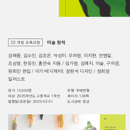
미술 창작
22 개정 교육과정
강해중, 김수진, 김조은, 박성미, 우하영, 이지현, 전병일,
조상영, 한유진, 홍연숙 지음 / 임가영, 김예지, 이슬, 구자경,
원희진 편집 / 이기석(디렉터), 장원석 디자인 / 정희정
일러스트
정가:
15,000
원
판형:
국배변형
대상
:
2025학년도 고등학교 1학년
페이지:
136
쪽
발행일(초판일):
2025-03-01
도서상태:
정상