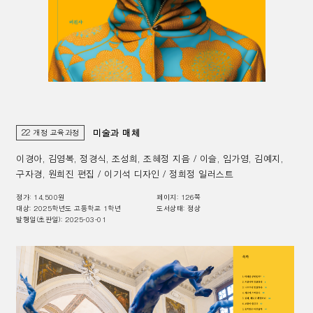
미술과 매체
22 개정 교육과정
이경아, 김영복, 정경식, 조성희, 조혜정 지음 / 이슬, 임가영, 김예지,
구자경, 원희진 편집 / 이기석 디자인 / 정희정 일러스트
정가:
14,500
원
페이지:
126
쪽
대상
:
2025학년도 고등학교 1학년
도서상태:
정상
발행일(초판일):
2025-03-01