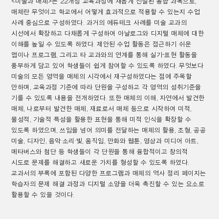
<
미술과 매체
>
는
22
개정 교육과정에 새롭게 신설된 융합 과목으로
,
매체란 무엇이고 학교에서 어떻게 효과적으로 적용할 수 있는지 수업
사례 중심으로 구성하였다
.
과거의 에듀테크 사례를 미술 교과의
시선에서 확장하고 다채롭게 구성하여 아날로그와 디지털 매체에 대한
이해를 높일 수 있도록 하였다
.
제안된 수업 활동은 접근하기 쉬운
앱이나 프로그램
,
그리고 타 교과와의 연계를 통해 실기
-
표현 활동을
풍부하게 담고 있어 학생들이 쉽게 참여할 수 있도록 하였다
.
무엇보다
미술의 모든 영역을 매체의 시각에서 재구성하였다는 점에 주목할
만하며
,
교육과정 기준에 따라 단원을 구성하고 각 영역의 성취기준을
기를 수 있도록 내용을 전개하였다
.
또한 매체의 이해
,
자연에서 발견한
매체
,
나로부터 발견한 매체
,
재료로서 매체 등으로 시작하여 미적
,
물성적
,
기술적 특성을 활용한 표현을 통해 미적 인식을 확장할 수
있도록 하였으며
,
쓰임을 넘어 의미를 전달하는 매체의 활용
,
조형
,
공공
미술
,
디자인
,
음악
·
소리
·
빛
,
움직임
,
만화와 웹툰
,
영상과 미디어 아트
,
메타버스와 첨단 등 학생들이 각 단원을 통해 융합적이고 창의적
시도로 문제를 해결하고 새로운 가치를 형성할 수 있도록 하였다
.
교과서의 부록에 포함된 다양한 프로그램과 매체의 역사 정리 페이지는
학습자의 문제 해결 과정과 디지털 소양을 더욱 촉진할 수 있는 요소로
활용할 수 있을 것이다
.