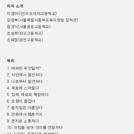
저자 소개
이경아
((
전
)
수도여자고등학교
)
김영복
(
서울특별시중부교육지원청 장학관
)
정경식
(
서울금호고등학교
)
조성희
(
판교고등학교
)
조혜정
(
금천고등학교
)
목차
1.
매체란 무엇일까
?
2.
자연에서 발견하다
3.
나로부터 발견하다
4.
재료에 스며들다
5.
입체
,
재료로 확장하다
6.
조형이 즐겁다
7.
움직임은 아름답다
8.
만화에서 웹툰까지
9.
문자로 소통하다
10.
쓰임을 넘어 의미를 전달하다